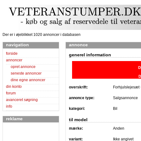
Der er i øjeblikket 1020 annoncer i databasen
navigation
annonce
forside
generel information
annoncer
opret annonce
D
seneste annoncer
D
dine egne annoncer
din konto
overskrift:
Forhjulslejesæt
forum
annonce type:
Salgsannonce
avanceret søgning
info
kategori:
Bil
reklame
til model
mærke:
Anden
variant:
Ikke angivet