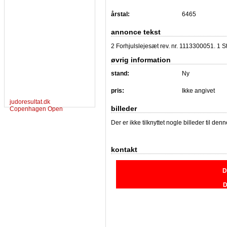
årstal:
6465
annonce tekst
2 Forhjulslejesæt rev. nr. 1113300051. 1 
øvrig information
stand:
Ny
pris:
Ikke angivet
judoresultat.dk
billeder
Copenhagen Open
Der er ikke tilknyttet nogle billeder til de
kontakt
D
D