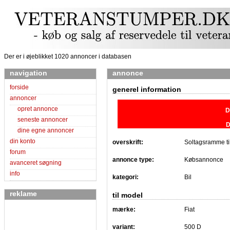
Der er i øjeblikket 1020 annoncer i databasen
navigation
annonce
forside
generel information
annoncer
opret annonce
D
seneste annoncer
D
dine egne annoncer
din konto
overskrift:
Soltagsramme ti
forum
annonce type:
Købsannonce
avanceret søgning
info
kategori:
Bil
reklame
til model
mærke:
Fiat
variant:
500 D