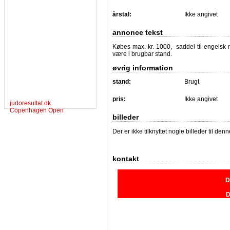
årstal:
Ikke angivet
annonce tekst
Købes max. kr. 1000,- saddel til engelsk 
være i brugbar stand.
øvrig information
stand:
Brugt
pris:
Ikke angivet
judoresultat.dk
Copenhagen Open
billeder
Der er ikke tilknyttet nogle billeder til de
kontakt
D
D