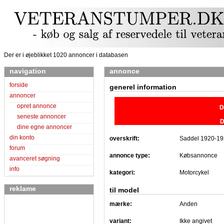
Der er i øjeblikket 1020 annoncer i databasen
navigation
annonce
forside
generel information
annoncer
opret annonce
D
seneste annoncer
D
dine egne annoncer
din konto
overskrift:
Saddel 1920-1
forum
annonce type:
Købsannonce
avanceret søgning
info
kategori:
Motorcykel
reklame
til model
mærke:
Anden
variant:
Ikke angivet