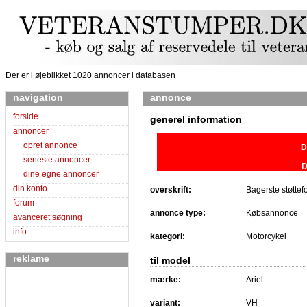
Der er i øjeblikket 1020 annoncer i databasen
navigation
annonce
forside
generel information
annoncer
opret annonce
D
seneste annoncer
D
dine egne annoncer
din konto
overskrift:
Bagerste støttefo
forum
annonce type:
Købsannonce
avanceret søgning
info
kategori:
Motorcykel
reklame
til model
mærke:
Ariel
variant:
VH