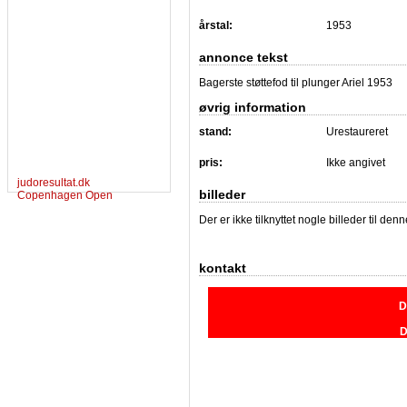
årstal:
1953
annonce tekst
Bagerste støttefod til plunger Ariel 1953
øvrig information
stand:
Urestaureret
pris:
Ikke angivet
judoresultat.dk
billeder
Copenhagen Open
Der er ikke tilknyttet nogle billeder til de
kontakt
D
D