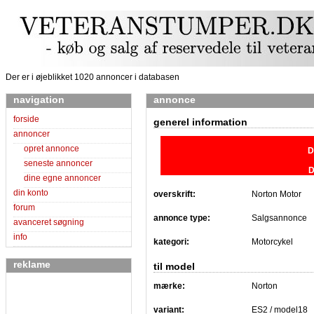
Der er i øjeblikket 1020 annoncer i databasen
navigation
annonce
forside
generel information
annoncer
opret annonce
D
seneste annoncer
D
dine egne annoncer
din konto
overskrift:
Norton Motor
forum
annonce type:
Salgsannonce
avanceret søgning
info
kategori:
Motorcykel
reklame
til model
mærke:
Norton
variant:
ES2 / model18