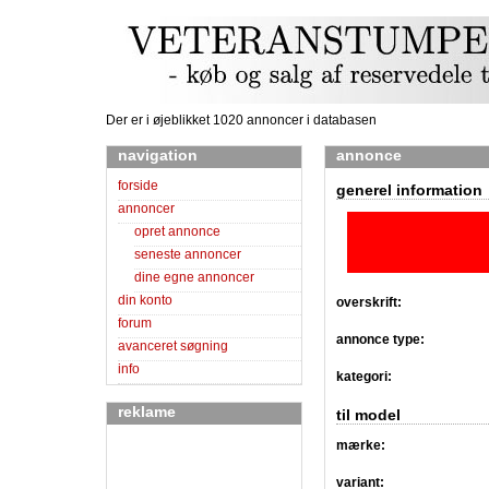
Der er i øjeblikket 1020 annoncer i databasen
navigation
annonce
forside
generel information
annoncer
opret annonce
seneste annoncer
dine egne annoncer
din konto
overskrift:
forum
annonce type:
avanceret søgning
info
kategori:
reklame
til model
mærke:
variant: