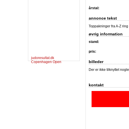
årstal:
annonce tekst
Toppakninger fra A-Z ring 
øvrig information
stand:
pris:
judoresultat.dk
billeder
Copenhagen Open
Der er ikke tilknyttet nogl
kontakt