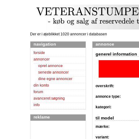
Der er i øjeblikket 1020 annoncer i databasen
navigation
annonce
forside
generel information
annoncer
opret annonce
seneste annoncer
dine egne annoncer
din konto
overskrift:
forum
annonce type:
avanceret søgning
info
kategori:
reklame
til model
mærke:
variant: