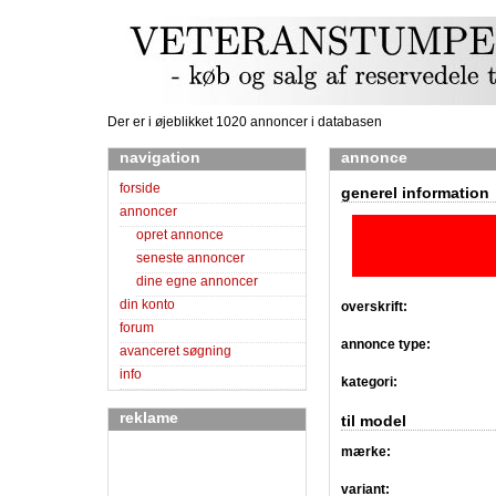
Der er i øjeblikket 1020 annoncer i databasen
navigation
annonce
forside
generel information
annoncer
opret annonce
seneste annoncer
dine egne annoncer
din konto
overskrift:
forum
annonce type:
avanceret søgning
info
kategori:
reklame
til model
mærke:
variant: