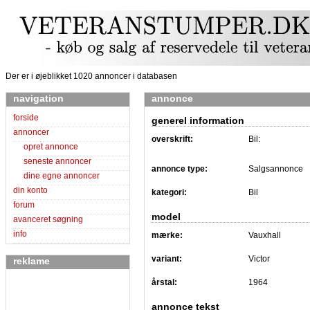
Der er i øjeblikket 1020 annoncer i databasen
navigation
annonce
forside
generel information
annoncer
overskrift:
Bil:
opret annonce
seneste annoncer
annonce type:
Salgsannonce
dine egne annoncer
din konto
kategori:
Bil
forum
model
avanceret søgning
info
mærke:
Vauxhall
variant:
Victor
reklame
årstal:
1964
annonce tekst