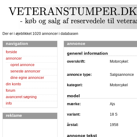
Der er i øjeblikket 1020 annoncer i databasen
navigation
annonce
forside
generel information
annoncer
overskrift:
Motorcykel:
opret annonce
seneste annoncer
annonce type:
Salgsannonce
dine egne annoncer
din konto
kategori:
Motorcykel
forum
model
avanceret søgning
info
mærke:
Ajs
variant:
18 S
reklame
årstal:
1958
annonce tekst