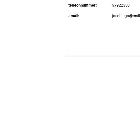
telefonnummer:
97922350
email:
jacobinga@mail