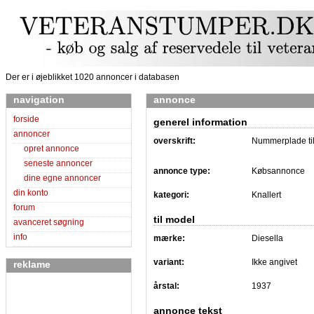
Der er i øjeblikket 1020 annoncer i databasen
navigation
annonce
forside
generel information
annoncer
overskrift:
Nummerplade til
opret annonce
seneste annoncer
annonce type:
Købsannonce
dine egne annoncer
din konto
kategori:
Knallert
forum
til model
avanceret søgning
info
mærke:
Diesella
variant:
Ikke angivet
reklame
årstal:
1937
annonce tekst