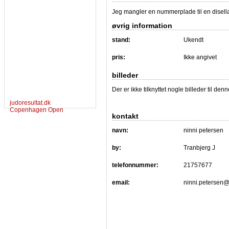
Jeg mangler en nummerplade til en disella 
øvrig information
stand:
Ukendt
pris:
Ikke angivet
billeder
Der er ikke tilknyttet nogle billeder til de
judoresultat.dk
Copenhagen Open
kontakt
navn:
ninni petersen
by:
Tranbjerg J
telefonnummer:
21757677
email:
ninni.petersen@