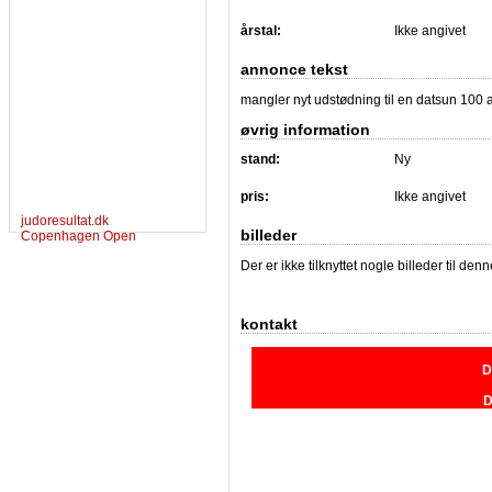
årstal:
Ikke angivet
annonce tekst
mangler nyt udstødning til en datsun 100 a i
øvrig information
stand:
Ny
pris:
Ikke angivet
judoresultat.dk
billeder
Copenhagen Open
Der er ikke tilknyttet nogle billeder til de
kontakt
D
D