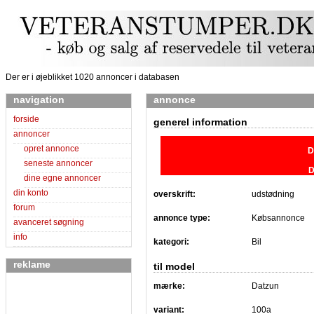
Der er i øjeblikket 1020 annoncer i databasen
navigation
annonce
forside
generel information
annoncer
opret annonce
D
seneste annoncer
D
dine egne annoncer
din konto
overskrift:
udstødning
forum
annonce type:
Købsannonce
avanceret søgning
info
kategori:
Bil
reklame
til model
mærke:
Datzun
variant:
100a