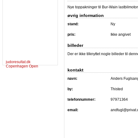
Nye toppakninger til Bur-Wain lastbilmoto
øvrig information
stand:
Ny
pris:
Ikke angivet
billeder
Der er ikke tilknyttet nogle billeder til de
judoresultat.dk
Copenhagen Open
kontakt
navn:
Anders Fuglsan
by:
Thisted
telefonnummer:
97971364
email:
andfugl@privat.