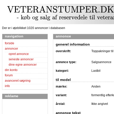
Der er i øjeblikket 1020 annoncer i databasen
navigation
annonce
forside
generel information
annoncer
overskrift:
Toppakninger til
opret annonce
seneste annoncer
annonce type:
Salgsannonce
dine egne annoncer
din konto
kategori:
Lastbil
forum
til model
avanceret søgning
info
mærke:
Anden
variant:
formentlig efter
reklame
årstal:
Ikke angivet
annonce tekst