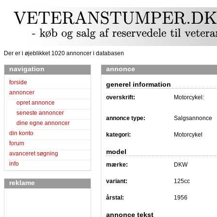
Der er i øjeblikket 1020 annoncer i databasen
navigation
annonce
forside
generel information
annoncer
overskrift:
Motorcykel:
opret annonce
seneste annoncer
annonce type:
Salgsannonce
dine egne annoncer
din konto
kategori:
Motorcykel
forum
model
avanceret søgning
info
mærke:
DKW
variant:
125cc
reklame
årstal:
1956
annonce tekst