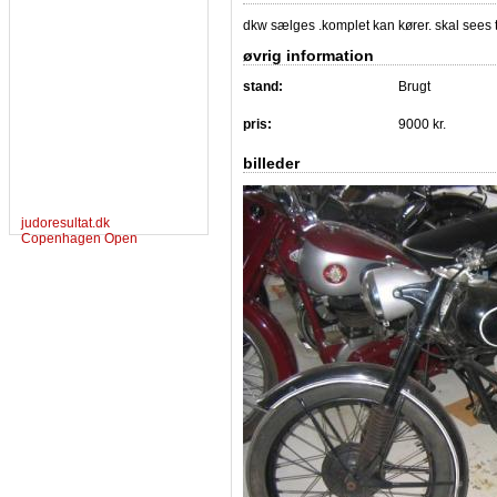
dkw sælges .komplet kan kører. skal sees tl
øvrig information
stand:
Brugt
pris:
9000 kr.
billeder
judoresultat.dk
Copenhagen Open