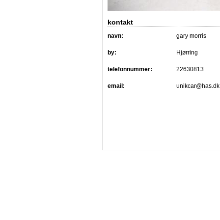
kontakt
navn:
gary morris
by:
Hjørring
telefonnummer:
22630813
email:
unikcar@has.dk