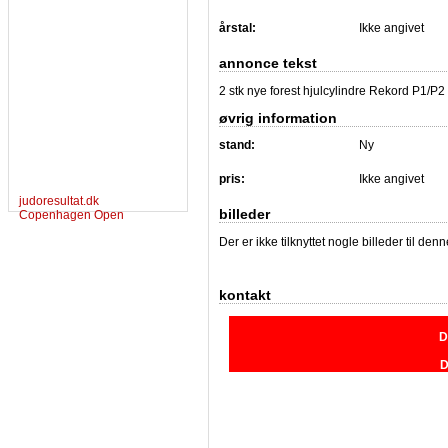
årstal:
Ikke angivet
annonce tekst
2 stk nye forest hjulcylindre Rekord P1/P2
øvrig information
stand:
Ny
pris:
Ikke angivet
judoresultat.dk
billeder
Copenhagen Open
Der er ikke tilknyttet nogle billeder til de
kontakt
D
D