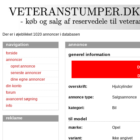
Der er i øjeblikket 1020 annoncer i databasen
navigation
annonce
forside
generel information
annoncer
opret annonce
D
seneste annoncer
D
dine egne annoncer
din konto
overskrift:
Hjulcylinder
forum
annonce type:
Salgsannonce
avanceret søgning
info
kategori:
Bil
reklame
til model
mærke:
Opel
variant:
Ikke angivet