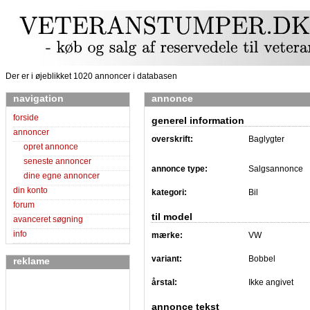
Der er i øjeblikket 1020 annoncer i databasen
navigation
annonce
forside
generel information
annoncer
overskrift:
Baglygter
opret annonce
seneste annoncer
annonce type:
Salgsannonce
dine egne annoncer
din konto
kategori:
Bil
forum
til model
avanceret søgning
info
mærke:
VW
variant:
Bobbel
reklame
årstal:
Ikke angivet
annonce tekst