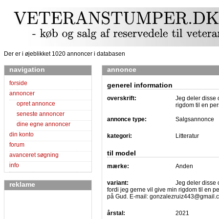
Der er i øjeblikket 1020 annoncer i databasen
navigation
annonce
forside
generel information
annoncer
overskrift:
Jeg deler disse o
opret annonce
rigdom til en p
seneste annoncer
annonce type:
Salgsannonce
dine egne annoncer
din konto
kategori:
Litteratur
forum
til model
avanceret søgning
info
mærke:
Anden
variant:
Jeg deler disse 
reklame
fordi jeg gerne vil give min rigdom til en pe
på Gud. E-mail: gonzalezruiz443@gmail.
årstal:
2021