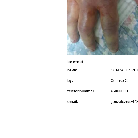
kontakt
navn:
GONZALEZ RUI
by:
Odense C
telefonnummer:
45000000
email:
gonzalezruiz4