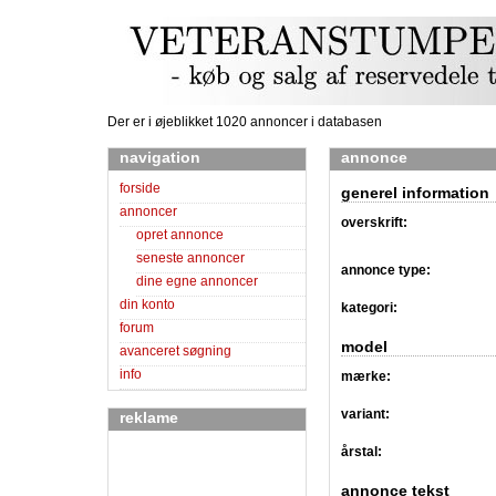
Der er i øjeblikket 1020 annoncer i databasen
navigation
annonce
forside
generel information
annoncer
overskrift:
opret annonce
seneste annoncer
annonce type:
dine egne annoncer
din konto
kategori:
forum
model
avanceret søgning
info
mærke:
variant:
reklame
årstal:
annonce tekst