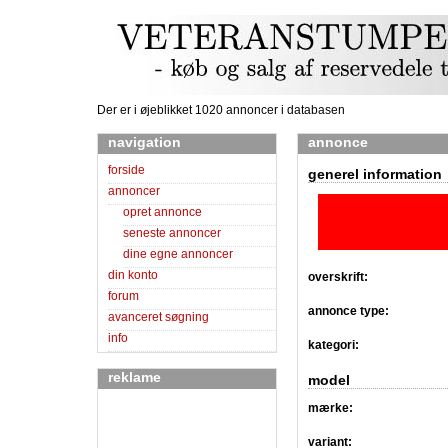
Der er i øjeblikket 1020 annoncer i databasen
navigation
annonce
forside
generel information
annoncer
opret annonce
seneste annoncer
dine egne annoncer
din konto
overskrift:
forum
annonce type:
avanceret søgning
info
kategori:
reklame
model
mærke:
variant: