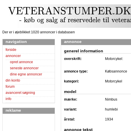
Der er i øjeblikket 1020 annoncer i databasen
navigation
annonce
forside
generel information
annoncer
overskrift:
Motorcykel:
opret annonce
seneste annoncer
annonce type:
Købsannonce
dine egne annoncer
din konto
kategori:
Motorcykel
forum
model
avanceret søgning
info
mærke:
Nimbus
variant:
humlebi
reklame
årstal:
1934
annonce tekst