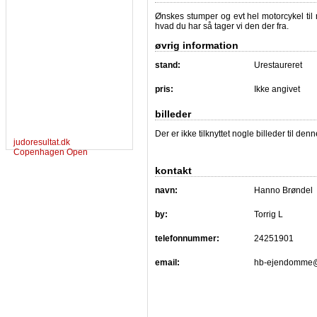
Ønskes stumper og evt hel motorcykel til re
hvad du har så tager vi den der fra.
øvrig information
stand:
Urestaureret
pris:
Ikke angivet
billeder
Der er ikke tilknyttet nogle billeder til de
judoresultat.dk
Copenhagen Open
kontakt
navn:
Hanno Brøndel
by:
Torrig L
telefonnummer:
24251901
email:
hb-ejendomme@