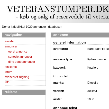
Der er i øjeblikket 1020 annoncer i databasen
navigation
annonce
forside
generel information
annoncer
overskrift:
Karburator till D
opret annonce
seneste annoncer
annonce type:
Købsannonce
dine egne annoncer
din konto
kategori:
Knallert
forum
til model
avanceret søgning
info
mærke:
Diesella
variant:
30 km/t
reklame
årstal:
1950
annonce tekst