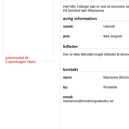
Hej! Min 14årige søn er ved at renovere s
På forhånd tak! //Marianne
øvrig information
stand:
Ukendt
pris:
Ikke angivet
billeder
Der er ikke tilknyttet nogle billeder til de
judoresultat.dk
Copenhagen Open
kontakt
navn:
Marianne Bischo
by:
Roskilde
email:
marianne@inredningsakuten.se