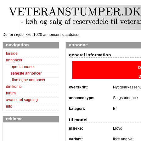
Der er i øjeblikket 1020 annoncer i databasen
navigation
annonce
forside
generel information
annoncer
opret annonce
D
seneste annoncer
D
dine egne annoncer
din konto
overskrift:
Nyt gearkasseh
forum
annonce type:
Salgsannonce
avanceret søgning
info
kategori:
Bil
reklame
til model
mærke:
Lloyd
variant:
Ikke angivet