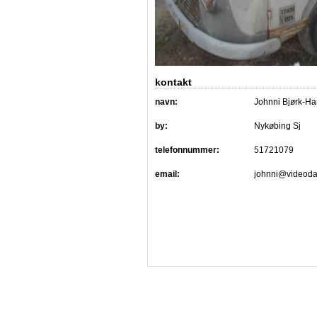
kontakt
navn:
Johnni Bjørk-H
by:
Nykøbing Sj
telefonnummer:
51721079
email:
johnni@videoda