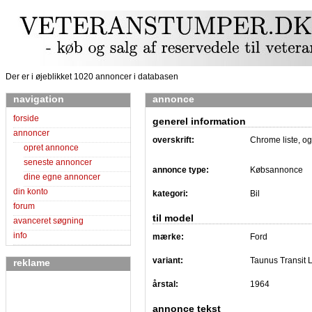
Der er i øjeblikket 1020 annoncer i databasen
navigation
annonce
forside
generel information
annoncer
overskrift:
Chrome liste, o
opret annonce
seneste annoncer
annonce type:
Købsannonce
dine egne annoncer
din konto
kategori:
Bil
forum
til model
avanceret søgning
info
mærke:
Ford
variant:
Taunus Transit
reklame
årstal:
1964
annonce tekst