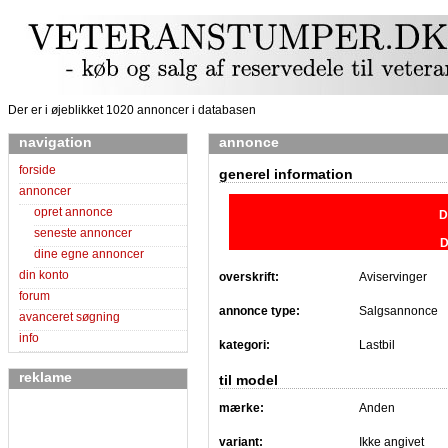
Der er i øjeblikket 1020 annoncer i databasen
navigation
annonce
forside
generel information
annoncer
opret annonce
D
seneste annoncer
D
dine egne annoncer
din konto
overskrift:
Aviservinger
forum
annonce type:
Salgsannonce
avanceret søgning
info
kategori:
Lastbil
reklame
til model
mærke:
Anden
variant:
Ikke angivet