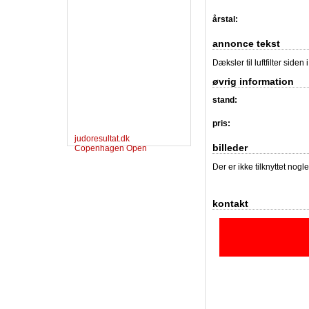
årstal:
annonce tekst
Dæksler til luftfilter side
øvrig information
stand:
pris:
judoresultat.dk
billeder
Copenhagen Open
Der er ikke tilknyttet nogl
kontakt