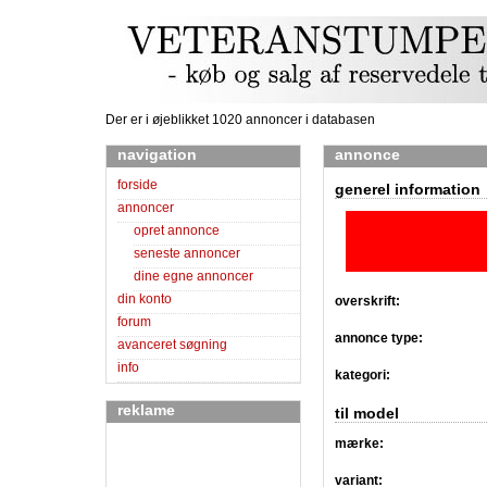
Der er i øjeblikket 1020 annoncer i databasen
navigation
annonce
forside
generel information
annoncer
opret annonce
seneste annoncer
dine egne annoncer
din konto
overskrift:
forum
annonce type:
avanceret søgning
info
kategori:
reklame
til model
mærke:
variant: