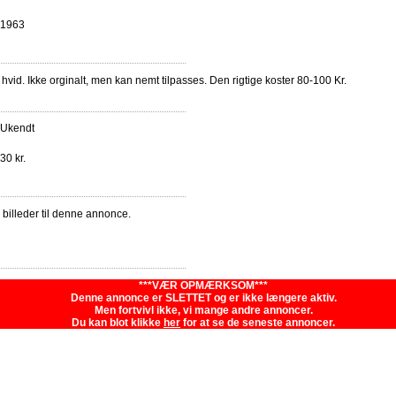
1963
n i hvid. Ikke orginalt, men kan nemt tilpasses. Den rigtige koster 80-100 Kr.
Ukendt
30 kr.
e billeder til denne annonce.
***VÆR OPMÆRKSOM***
Denne annonce er SLETTET og er ikke længere aktiv.
Men fortvivl ikke, vi mange andre annoncer.
Du kan blot klikke
her
for at se de seneste annoncer.