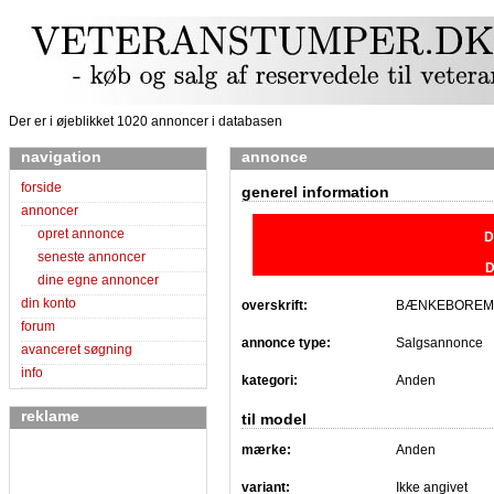
Der er i øjeblikket 1020 annoncer i databasen
navigation
annonce
forside
generel information
annoncer
opret annonce
D
seneste annoncer
D
dine egne annoncer
din konto
overskrift:
BÆNKEBOREM
forum
annonce type:
Salgsannonce
avanceret søgning
info
kategori:
Anden
reklame
til model
mærke:
Anden
variant:
Ikke angivet