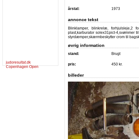
årstal:
1973
annonce tekst
Blinklamper, blinkrelæ, forhjulsleje,2 for
plast,karburator solex31pict-4,svømmer t
styrdæmper,skærmbeskytter crom til bags
øvrig information
stand:
Brugt
judoresultat.dk
pris:
450 kr.
Copenhagen Open
billeder