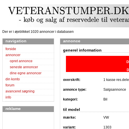
Der er i øjeblikket 1020 annoncer i databasen
navigation
annonce
forside
generel information
annoncer
opret annonce
D
seneste annoncer
D
dine egne annoncer
din konto
overskrift:
1 kasse res.del
forum
annonce type:
Salgsannonce
avanceret søgning
info
kategori:
Bil
reklame
til model
mærke:
VW
variant:
1303