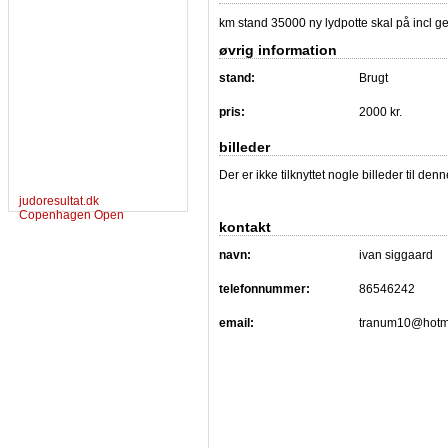
km stand 35000 ny lydpotte skal på incl g
øvrig information
stand:
Brugt
pris:
2000 kr.
billeder
Der er ikke tilknyttet nogle billeder til de
judoresultat.dk
Copenhagen Open
kontakt
navn:
ivan siggaard
telefonnummer:
86546242
email:
tranum10@hotm