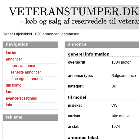
Der er i øjeblikket 1020 annoncer i databasen
navigation
annonce
forside
generel information
annoncer
overskrift:
1304 motor
opret annonce
seneste annoncer
annonce type:
Salgsannonce
dine egne annoncer
din konto
kategori:
Bil
forum
til model
avanceret søgning
info
mærke:
VW
variant:
Ikke angivet
reklame
årstal:
1974
annonce tekst