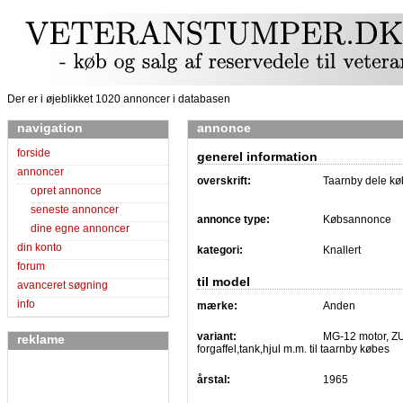
Der er i øjeblikket 1020 annoncer i databasen
navigation
annonce
forside
generel information
annoncer
overskrift:
Taarnby dele k
opret annonce
seneste annoncer
annonce type:
Købsannonce
dine egne annoncer
din konto
kategori:
Knallert
forum
til model
avanceret søgning
info
mærke:
Anden
variant:
MG-12 motor, ZU
reklame
forgaffel,tank,hjul m.m. til taarnby købes
årstal:
1965