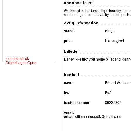
annonce tekst
Ønsker at købe forskellige taarnby- dele
steldele og motorer - evtl. bytte med puc
øvrig information
stand:
Brugt
pris:
Ikke angivet
billeder
judoresultat.dk
Der er ikke tilknyttet nogle billeder til de
Copenhagen Open
kontakt
navn:
Erhard Wittman
by:
Egå
telefonnummer:
86227807
email:
erhardwittmannegaadk@gmail.com