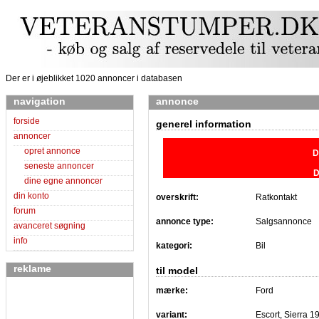
Der er i øjeblikket 1020 annoncer i databasen
navigation
annonce
forside
generel information
annoncer
opret annonce
D
seneste annoncer
D
dine egne annoncer
din konto
overskrift:
Ratkontakt
forum
annonce type:
Salgsannonce
avanceret søgning
info
kategori:
Bil
reklame
til model
mærke:
Ford
variant:
Escort, Sierra 1