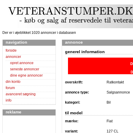
Der er i øjeblikket 1020 annoncer i databasen
navigation
annonce
forside
generel information
annoncer
opret annonce
D
seneste annoncer
D
dine egne annoncer
din konto
overskrift:
Ratkontakt
forum
annonce type:
Salgsannonce
avanceret søgning
info
kategori:
Bil
reklame
til model
mærke:
Fiat
variant:
127 CL