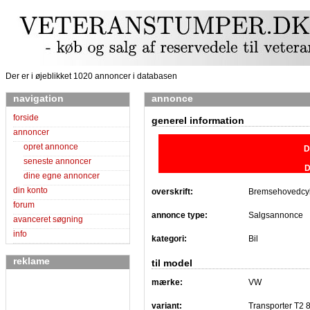
Der er i øjeblikket 1020 annoncer i databasen
navigation
annonce
forside
generel information
annoncer
opret annonce
D
seneste annoncer
D
dine egne annoncer
din konto
overskrift:
Bremsehovedcyl
forum
annonce type:
Salgsannonce
avanceret søgning
info
kategori:
Bil
reklame
til model
mærke:
VW
variant:
Transporter T2 8