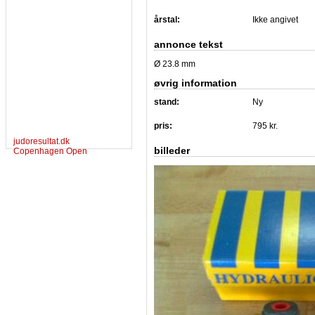
årstal:
Ikke angivet
annonce tekst
Ø 23.8 mm
øvrig information
stand:
Ny
pris:
795 kr.
judoresultat.dk
billeder
Copenhagen Open