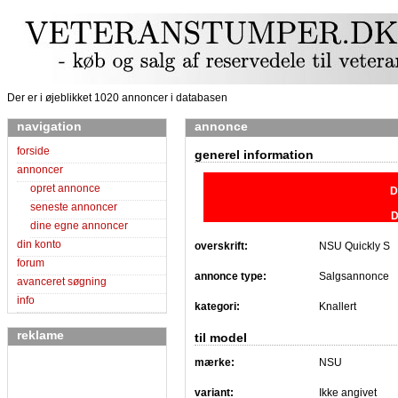
Der er i øjeblikket 1020 annoncer i databasen
navigation
annonce
forside
generel information
annoncer
opret annonce
D
seneste annoncer
D
dine egne annoncer
din konto
overskrift:
NSU Quickly S
forum
annonce type:
Salgsannonce
avanceret søgning
info
kategori:
Knallert
reklame
til model
mærke:
NSU
variant:
Ikke angivet