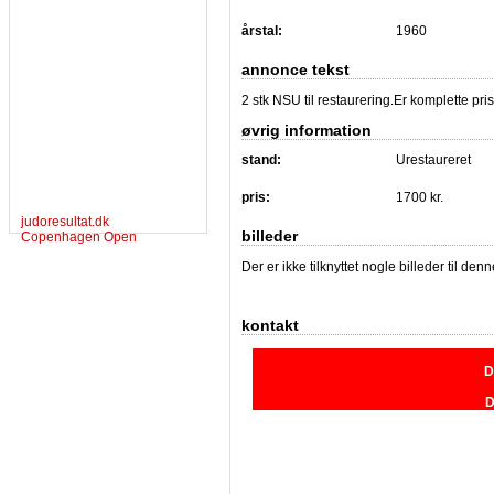
årstal:
1960
annonce tekst
2 stk NSU til restaurering.Er komplette pris
øvrig information
stand:
Urestaureret
pris:
1700 kr.
judoresultat.dk
billeder
Copenhagen Open
Der er ikke tilknyttet nogle billeder til de
kontakt
D
D