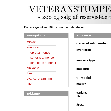
Der er i øjeblikket 1020 annoncer i databasen
navigation
annonce
forside
generel information
annoncer
overskrift:
opret annonce
seneste annoncer
annonce type:
dine egne annoncer
din konto
kategori:
forum
til model
avanceret søgning
info
mærke:
variant:
reklame
1600.
årstal: