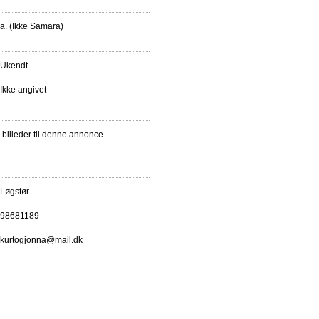
a. (Ikke Samara)
Ukendt
Ikke angivet
e billeder til denne annonce.
Løgstør
98681189
kurtogjonna@mail.dk