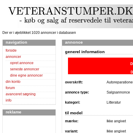
Der er i øjeblikket 1020 annoncer i databasen
navigation
annonce
forside
generel information
annoncer
opret annonce
D
seneste annoncer
D
dine egne annoncer
din konto
overskrift:
Autoreparationer
forum
annonce type:
Salgsannonce
avanceret søgning
info
kategori:
Litteratur
reklame
til model
mærke:
Ikke angivet
variant:
Ikke angivet