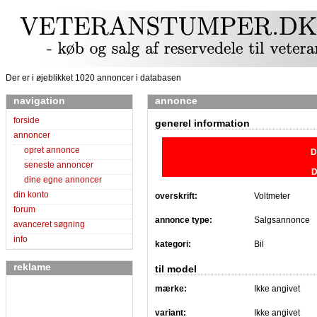
Der er i øjeblikket 1020 annoncer i databasen
navigation
annonce
forside
generel information
annoncer
opret annonce
D
seneste annoncer
D
dine egne annoncer
din konto
overskrift:
Voltmeter
forum
annonce type:
Salgsannonce
avanceret søgning
info
kategori:
Bil
reklame
til model
mærke:
Ikke angivet
variant:
Ikke angivet