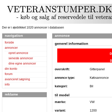
Der er i øjeblikket 1020 annoncer i databasen
navigation
annonce
forside
generel information
annoncer
opret annonce
D
seneste annoncer
D
dine egne annoncer
din konto
overskrift:
Gitterpanel
forum
annonce type:
Købsannonce
avanceret søgning
info
kategori:
Bil
reklame
til model
mærke:
VW
variant:
1200