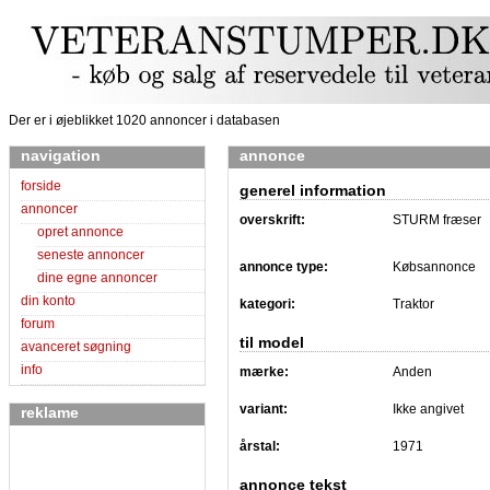
Der er i øjeblikket 1020 annoncer i databasen
navigation
annonce
forside
generel information
annoncer
overskrift:
STURM fræser
opret annonce
seneste annoncer
annonce type:
Købsannonce
dine egne annoncer
din konto
kategori:
Traktor
forum
til model
avanceret søgning
info
mærke:
Anden
variant:
Ikke angivet
reklame
årstal:
1971
annonce tekst