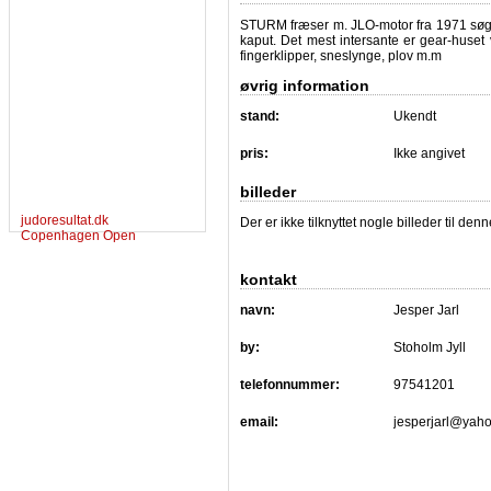
STURM fræser m. JLO-motor fra 1971 søger
kaput. Det mest intersante er gear-huset 
fingerklipper, sneslynge, plov m.m
øvrig information
stand:
Ukendt
pris:
Ikke angivet
billeder
judoresultat.dk
Der er ikke tilknyttet nogle billeder til de
Copenhagen Open
kontakt
navn:
Jesper Jarl
by:
Stoholm Jyll
telefonnummer:
97541201
email:
jesperjarl@yah