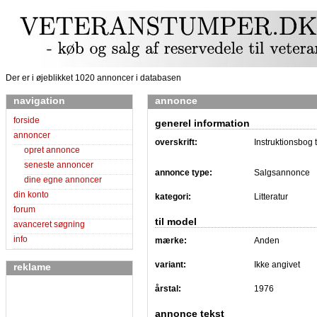
Der er i øjeblikket 1020 annoncer i databasen
navigation
annonce
forside
generel information
annoncer
overskrift:
Instruktionsbog t
opret annonce
seneste annoncer
annonce type:
Salgsannonce
dine egne annoncer
din konto
kategori:
Litteratur
forum
til model
avanceret søgning
info
mærke:
Anden
variant:
Ikke angivet
reklame
årstal:
1976
annonce tekst