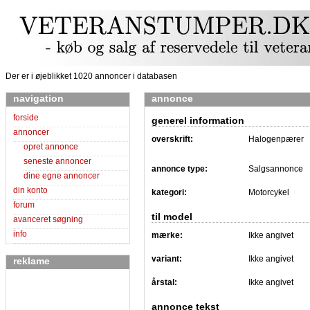
Der er i øjeblikket 1020 annoncer i databasen
navigation
annonce
forside
generel information
annoncer
overskrift:
Halogenpærer
opret annonce
seneste annoncer
annonce type:
Salgsannonce
dine egne annoncer
din konto
kategori:
Motorcykel
forum
til model
avanceret søgning
info
mærke:
Ikke angivet
variant:
Ikke angivet
reklame
årstal:
Ikke angivet
annonce tekst