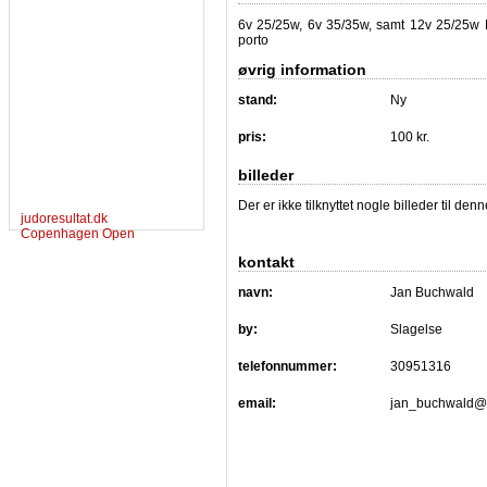
6v 25/25w, 6v 35/35w, samt 12v 25/25w B
porto
øvrig information
stand:
Ny
pris:
100 kr.
billeder
Der er ikke tilknyttet nogle billeder til de
judoresultat.dk
Copenhagen Open
kontakt
navn:
Jan Buchwald
by:
Slagelse
telefonnummer:
30951316
email:
jan_buchwald@