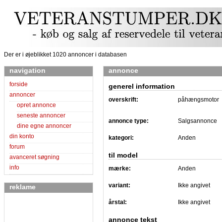
Der er i øjeblikket 1020 annoncer i databasen
navigation
annonce
forside
generel information
annoncer
overskrift:
påhængsmotor
opret annonce
seneste annoncer
annonce type:
Salgsannonce
dine egne annoncer
din konto
kategori:
Anden
forum
til model
avanceret søgning
info
mærke:
Anden
variant:
Ikke angivet
reklame
årstal:
Ikke angivet
annonce tekst