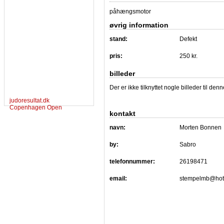
påhængsmotor
øvrig information
stand:
Defekt
pris:
250 kr.
billeder
Der er ikke tilknyttet nogle billeder til de
judoresultat.dk
Copenhagen Open
kontakt
navn:
Morten Bonnen
by:
Sabro
telefonnummer:
26198471
email:
stempelmb@hot