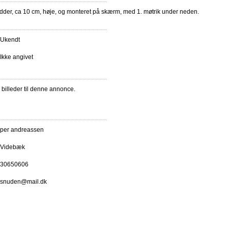
dder, ca 10 cm, høje, og monteret på skærm, med 1. møtrik under neden.
Ukendt
Ikke angivet
e billeder til denne annonce.
per andreassen
Videbæk
30650606
snuden@mail.dk