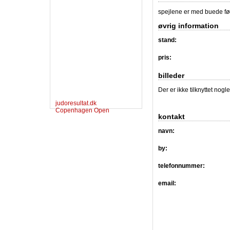
spejlene er med buede fø
øvrig information
stand:
pris:
billeder
Der er ikke tilknyttet nogl
judoresultat.dk
Copenhagen Open
kontakt
navn:
by:
telefonnummer:
email: