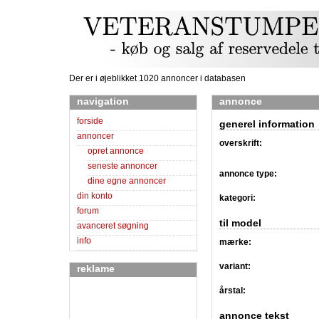
Der er i øjeblikket 1020 annoncer i databasen
navigation
annonce
forside
generel information
annoncer
overskrift:
opret annonce
seneste annoncer
annonce type:
dine egne annoncer
din konto
kategori:
forum
til model
avanceret søgning
info
mærke:
variant:
reklame
årstal:
annonce tekst