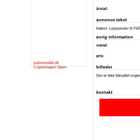
årstal:
annonce tekst
Købes: Lejepander til FIAT
øvrig information
stand:
pris:
judoresultat.dk
billeder
Copenhagen Open
Der er ikke tilknyttet nogl
kontakt