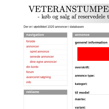
Der er i øjeblikket 1020 annoncer i databasen
navigation
annonce
forside
generel information
annoncer
opret annonce
seneste annoncer
dine egne annoncer
din konto
overskrift:
forum
annonce type:
avanceret søgning
info
kategori:
reklame
til model
mærke:
variant: