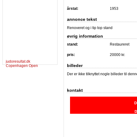
årstal:
1953
annonce tekst
Renoveret og i tip top stand
øvrig information
stand:
Restaureret
pris:
20000 kr.
judoresultat.dk
billeder
Copenhagen Open
Der er ikke tilknyttet nogle billeder til de
kontakt
D
D