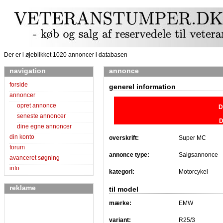
Der er i øjeblikket 1020 annoncer i databasen
navigation
annonce
forside
generel information
annoncer
opret annonce
D
seneste annoncer
D
dine egne annoncer
din konto
overskrift:
Super MC
forum
annonce type:
Salgsannonce
avanceret søgning
info
kategori:
Motorcykel
reklame
til model
mærke:
EMW
variant:
R25/3