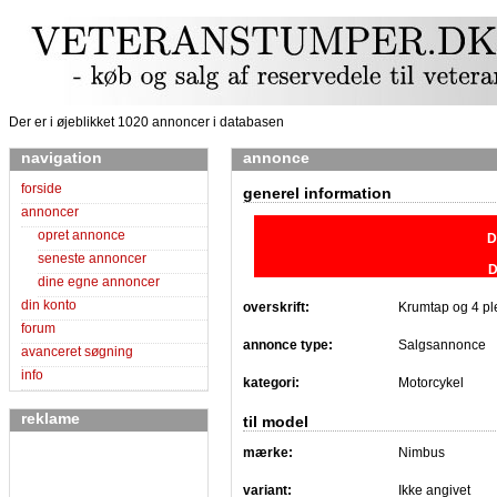
Der er i øjeblikket 1020 annoncer i databasen
navigation
annonce
forside
generel information
annoncer
opret annonce
D
seneste annoncer
D
dine egne annoncer
din konto
overskrift:
Krumtap og 4 pl
forum
annonce type:
Salgsannonce
avanceret søgning
info
kategori:
Motorcykel
reklame
til model
mærke:
Nimbus
variant:
Ikke angivet