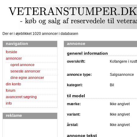
Der er i øjeblikket 1020 annoncer i databasen
navigation
annonce
forside
generel information
annoncer
overskrift:
Kofangere i rustfr
opret annonce
seneste annoncer
annonce type:
Salgsannonce
dine egne annoncer
din konto
kategori:
Bil
forum
til model
avanceret søgning
info
mærke:
Ikke angivet
variant:
Ikke angivet
reklame
årstal:
Ikke angivet
annonce tekst