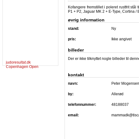
Kofangere fremstillet i poleret rustfrit s
P1 + P2, Jaguar MK 2 + E-Type, Cortina / E
øvrig information
stand:
Ny
pris:
Ikke angivet
billeder
Der er ikke tilknyttet nogle billeder til de
judoresultat.dk
Copenhagen Open
kontakt
navn:
Peter Mogense
by:
Allerød
telefonnummer:
48188037
email:
mammadk@tisca