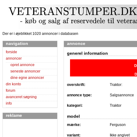
Der er i øjeblikket 1020 annoncer i databasen
navigation
annonce
forside
generel information
annoncer
opret annonce
D
seneste annoncer
D
dine egne annoncer
din konto
overskrift:
Traktor:
forum
annonce type:
Salgsannonce
avanceret søgning
info
kategori:
Traktor
reklame
model
mærke:
Ferguson
variant:
Ikke angivet