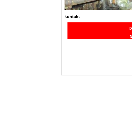
kontakt
D
D