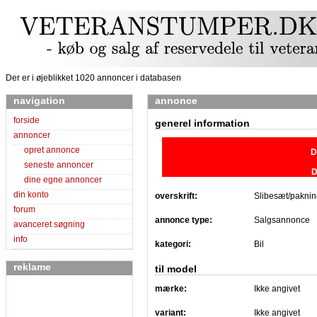
Der er i øjeblikket 1020 annoncer i databasen
navigation
annonce
forside
generel information
annoncer
opret annonce
D
seneste annoncer
D
dine egne annoncer
din konto
overskrift:
Slibesæt/pakning
forum
annonce type:
Salgsannonce
avanceret søgning
info
kategori:
Bil
reklame
til model
mærke:
Ikke angivet
variant:
Ikke angivet