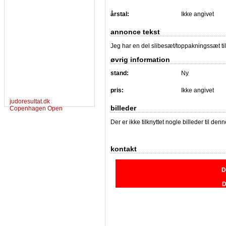
årstal:
Ikke angivet
annonce tekst
Jeg har en del slibesæt/toppakningssæt til
øvrig information
stand:
Ny
pris:
Ikke angivet
judoresultat.dk
billeder
Copenhagen Open
Der er ikke tilknyttet nogle billeder til de
kontakt
D
D