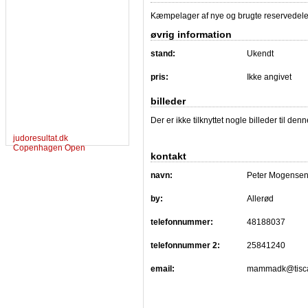
Kæmpelager af nye og brugte reservedel
øvrig information
stand:
Ukendt
pris:
Ikke angivet
billeder
Der er ikke tilknyttet nogle billeder til de
judoresultat.dk
Copenhagen Open
kontakt
navn:
Peter Mogense
by:
Allerød
telefonnummer:
48188037
telefonnummer 2:
25841240
email:
mammadk@tisca