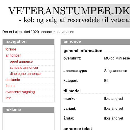
Der er i øjeblikket 1020 annoncer i databasen
navigation
annonce
forside
generel information
annoncer
overskrift:
MG og Mini rese
opret annonce
seneste annoncer
annonce type:
Salgsannonce
dine egne annoncer
din konto
kategori:
Bil
forum
til model
avanceret søgning
info
mærke:
Ikke angivet
variant:
Ikke angivet
reklame
årstal:
Ikke angivet
annonce tekst