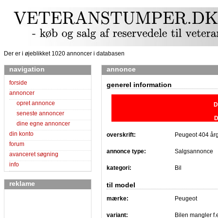
Der er i øjeblikket 1020 annoncer i databasen
navigation
annonce
forside
generel information
annoncer
opret annonce
D
seneste annoncer
D
dine egne annoncer
din konto
overskrift:
Peugeot 404 årg
forum
annonce type:
Salgsannonce
avanceret søgning
info
kategori:
Bil
reklame
til model
mærke:
Peugeot
variant:
Bilen mangler f.