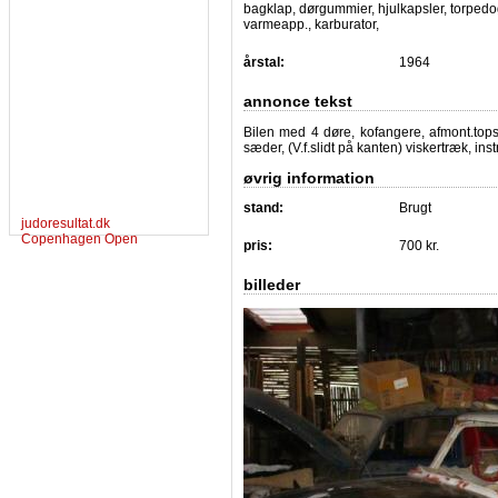
bagklap, dørgummier, hjulkapsler, torpedog
varmeapp., karburator,
årstal:
1964
annonce tekst
Bilen med 4 døre, kofangere, afmont.topsty
sæder, (V.f.slidt på kanten) viskertræk, in
øvrig information
stand:
Brugt
judoresultat.dk
Copenhagen Open
pris:
700 kr.
billeder